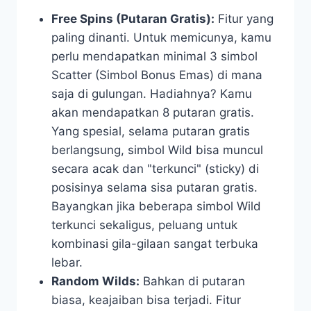
Free Spins (Putaran Gratis):
Fitur yang
paling dinanti. Untuk memicunya, kamu
perlu mendapatkan minimal 3 simbol
Scatter (Simbol Bonus Emas) di mana
saja di gulungan. Hadiahnya? Kamu
akan mendapatkan 8 putaran gratis.
Yang spesial, selama putaran gratis
berlangsung, simbol Wild bisa muncul
secara acak dan "terkunci" (sticky) di
posisinya selama sisa putaran gratis.
Bayangkan jika beberapa simbol Wild
terkunci sekaligus, peluang untuk
kombinasi gila-gilaan sangat terbuka
lebar.
Random Wilds:
Bahkan di putaran
biasa, keajaiban bisa terjadi. Fitur