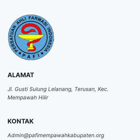
ALAMAT
Jl. Gusti Sulung Lelanang, Terusan, Kec.
Mempawah Hilir
KONTAK
Admin@pafimempawahkabupaten.org