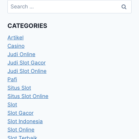
Search
for:
CATEGORIES
Artikel
Casino
Judi Online
Judi Slot Gacor
Judi Slot Online
Pafi
Situs Slot
Situs Slot Online
Slot
Slot Gacor
Slot Indonesia
Slot Online
Slot Terbaik