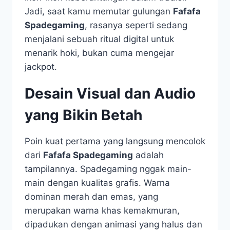
Jadi, saat kamu memutar gulungan
Fafafa
Spadegaming
, rasanya seperti sedang
menjalani sebuah ritual digital untuk
menarik hoki, bukan cuma mengejar
jackpot.
Desain Visual dan Audio
yang Bikin Betah
Poin kuat pertama yang langsung mencolok
dari
Fafafa Spadegaming
adalah
tampilannya. Spadegaming nggak main-
main dengan kualitas grafis. Warna
dominan merah dan emas, yang
merupakan warna khas kemakmuran,
dipadukan dengan animasi yang halus dan