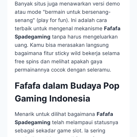
Banyak situs juga menawarkan versi demo
atau mode "bermain untuk bersenang-
senang" (play for fun). Ini adalah cara
terbaik untuk mengenal mekanisme
Fafafa
Spadegaming
tanpa harus mengeluarkan
uang. Kamu bisa merasakan langsung
bagaimana fitur sticky wild bekerja selama
free spins dan melihat apakah gaya
permainannya cocok dengan seleramu.
Fafafa dalam Budaya Pop
Gaming Indonesia
Menarik untuk dilihat bagaimana
Fafafa
Spadegaming
telah melampaui statusnya
sebagai sekadar game slot. Ia sering