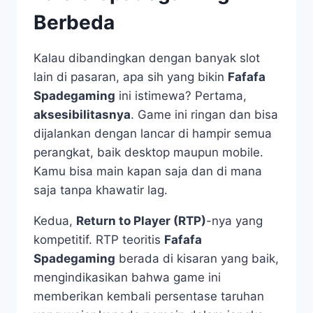
Berbeda
Kalau dibandingkan dengan banyak slot
lain di pasaran, apa sih yang bikin
Fafafa
Spadegaming
ini istimewa? Pertama,
aksesibilitasnya
. Game ini ringan dan bisa
dijalankan dengan lancar di hampir semua
perangkat, baik desktop maupun mobile.
Kamu bisa main kapan saja dan di mana
saja tanpa khawatir lag.
Kedua,
Return to Player (RTP)
-nya yang
kompetitif. RTP teoritis
Fafafa
Spadegaming
berada di kisaran yang baik,
mengindikasikan bahwa game ini
memberikan kembali persentase taruhan