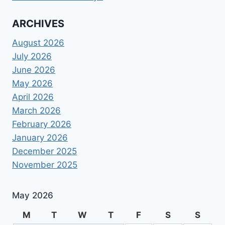
ARCHIVES
August 2026
July 2026
June 2026
May 2026
April 2026
March 2026
February 2026
January 2026
December 2025
November 2025
May 2026
M
T
W
T
F
S
S