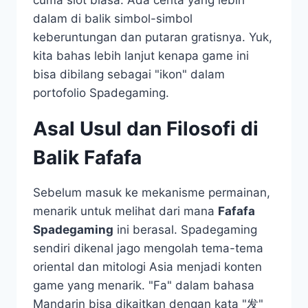
cuma slot biasa. Ada cerita yang lebih
dalam di balik simbol-simbol
keberuntungan dan putaran gratisnya. Yuk,
kita bahas lebih lanjut kenapa game ini
bisa dibilang sebagai "ikon" dalam
portofolio Spadegaming.
Asal Usul dan Filosofi di
Balik Fafafa
Sebelum masuk ke mekanisme permainan,
menarik untuk melihat dari mana
Fafafa
Spadegaming
ini berasal. Spadegaming
sendiri dikenal jago mengolah tema-tema
oriental dan mitologi Asia menjadi konten
game yang menarik. "Fa" dalam bahasa
Mandarin bisa dikaitkan dengan kata "发"