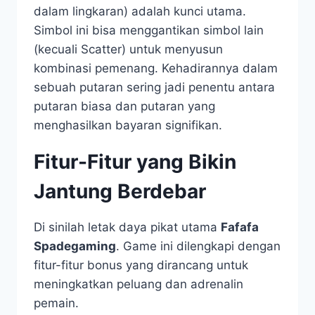
dalam lingkaran) adalah kunci utama.
Simbol ini bisa menggantikan simbol lain
(kecuali Scatter) untuk menyusun
kombinasi pemenang. Kehadirannya dalam
sebuah putaran sering jadi penentu antara
putaran biasa dan putaran yang
menghasilkan bayaran signifikan.
Fitur-Fitur yang Bikin
Jantung Berdebar
Di sinilah letak daya pikat utama
Fafafa
Spadegaming
. Game ini dilengkapi dengan
fitur-fitur bonus yang dirancang untuk
meningkatkan peluang dan adrenalin
pemain.