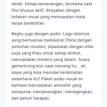
detail. Setiap kemenangan, terutama saat
fitur khusus aktif, dirayakan dengan
ledakan visual yang memuaskan mata
tanpa berlebihan.
Begitu juga dengan audio. Lagu latarnya
yang bernuansa tradisional China dengan
sentuhan modern, dipadukan dengan efek
suya yang khas untuk setiap simbol,
menciptakan immersi yang dalam. Suara
gemerincing koin saat menang itu… ah,
siapa yang bisa menolak kenikmatan
sederhana itu? Paket audio-visual ini
berhasil menciptakan atmosfer yang
sempurna: menyenangkan, menegangkan,
dan penuh harapan.