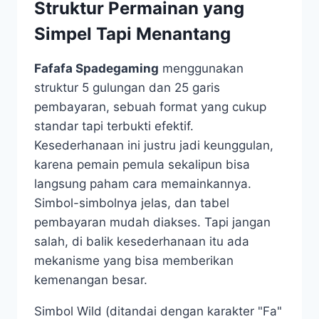
Struktur Permainan yang
Simpel Tapi Menantang
Fafafa Spadegaming
menggunakan
struktur 5 gulungan dan 25 garis
pembayaran, sebuah format yang cukup
standar tapi terbukti efektif.
Kesederhanaan ini justru jadi keunggulan,
karena pemain pemula sekalipun bisa
langsung paham cara memainkannya.
Simbol-simbolnya jelas, dan tabel
pembayaran mudah diakses. Tapi jangan
salah, di balik kesederhanaan itu ada
mekanisme yang bisa memberikan
kemenangan besar.
Simbol Wild (ditandai dengan karakter "Fa"