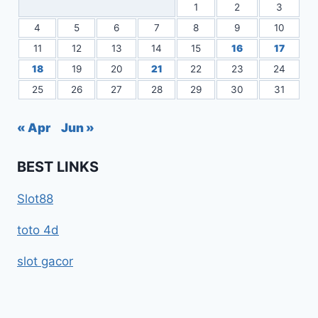
1
2
3
4
5
6
7
8
9
10
11
12
13
14
15
16
17
18
19
20
21
22
23
24
25
26
27
28
29
30
31
« Apr
Jun »
BEST LINKS
Slot88
toto 4d
slot gacor