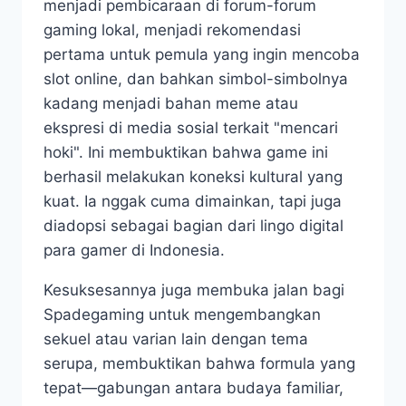
menjadi pembicaraan di forum-forum
gaming lokal, menjadi rekomendasi
pertama untuk pemula yang ingin mencoba
slot online, dan bahkan simbol-simbolnya
kadang menjadi bahan meme atau
ekspresi di media sosial terkait "mencari
hoki". Ini membuktikan bahwa game ini
berhasil melakukan koneksi kultural yang
kuat. Ia nggak cuma dimainkan, tapi juga
diadopsi sebagai bagian dari lingo digital
para gamer di Indonesia.
Kesuksesannya juga membuka jalan bagi
Spadegaming untuk mengembangkan
sekuel atau varian lain dengan tema
serupa, membuktikan bahwa formula yang
tepat—gabungan antara budaya familiar,