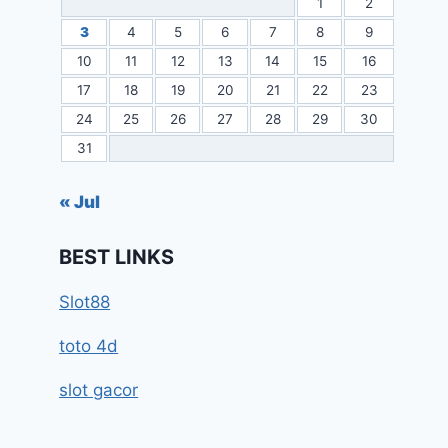
1
2
3
4
5
6
7
8
9
10
11
12
13
14
15
16
17
18
19
20
21
22
23
24
25
26
27
28
29
30
31
« Jul
BEST LINKS
Slot88
toto 4d
slot gacor