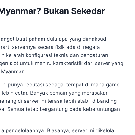
r Myanmar? Bukan Sekedar
 banget buat paham dulu apa yang dimaksud
rarti servernya secara fisik ada di negara
 ke arah konfigurasi teknis dan pengaturan
gen slot untuk meniru karakteristik dari server yang
k Myanmar.
 ini punya reputasi sebagai tempat di mana game-
p lebih cetar. Banyak pemain yang merasakan
nang di server ini terasa lebih stabil dibanding
, ya. Semua tetap bergantung pada keberuntungan
a pengelolaannya. Biasanya, server ini dikelola