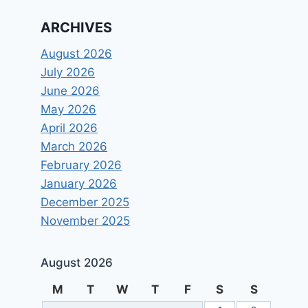
ARCHIVES
August 2026
July 2026
June 2026
May 2026
April 2026
March 2026
February 2026
January 2026
December 2025
November 2025
August 2026
M
T
W
T
F
S
S