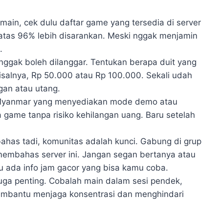
ain, cek dulu daftar game yang tersedia di server
atas 96% lebih disarankan. Meski nggak menjamin
.
nggak boleh dilanggar. Tentukan berapa duit yang
Misalnya, Rp 50.000 atau Rp 100.000. Sekali udah
gan atau utang.
Myanmar yang menyediakan mode demo atau
a game tanpa risiko kehilangan uang. Baru setelah
ahas tadi, komunitas adalah kunci. Gabung di grup
embahas server ini. Jangan segan bertanya atau
u ada info jam gacor yang bisa kamu coba.
ga penting. Cobalah main dalam sesi pendek,
i membantu menjaga konsentrasi dan menghindari