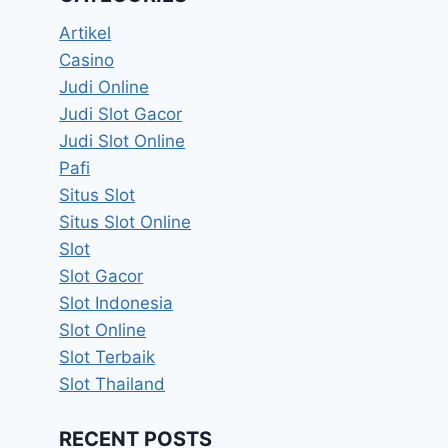
Artikel
Casino
Judi Online
Judi Slot Gacor
Judi Slot Online
Pafi
Situs Slot
Situs Slot Online
Slot
Slot Gacor
Slot Indonesia
Slot Online
Slot Terbaik
Slot Thailand
RECENT POSTS