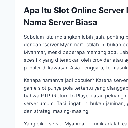
Apa Itu Slot Online Serve
Nama Server Biasa
Sebelum kita melangkah lebih jauh, penting
dengan “server Myanmar”. Istilah ini bukan be
Myanmar, meski beberapa memang ada. Lebih
spesifik yang diterapkan oleh provider atau a
populer di kawasan Asia Tenggara, termasu
Kenapa namanya jadi populer? Karena server
game slot punya pola tertentu yang diangga
bahwa RTP (Return to Player) atau peluang me
server umum. Tapi, ingat, ini bukan jaminan
dan strategi masing-masing.
Yang bikin server Myanmar ini unik adalah car