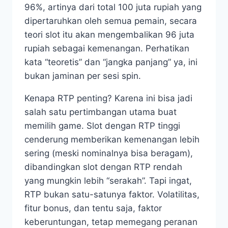
96%, artinya dari total 100 juta rupiah yang
dipertaruhkan oleh semua pemain, secara
teori slot itu akan mengembalikan 96 juta
rupiah sebagai kemenangan. Perhatikan
kata “teoretis” dan “jangka panjang” ya, ini
bukan jaminan per sesi spin.
Kenapa RTP penting? Karena ini bisa jadi
salah satu pertimbangan utama buat
memilih game. Slot dengan RTP tinggi
cenderung memberikan kemenangan lebih
sering (meski nominalnya bisa beragam),
dibandingkan slot dengan RTP rendah
yang mungkin lebih “serakah”. Tapi ingat,
RTP bukan satu-satunya faktor. Volatilitas,
fitur bonus, dan tentu saja, faktor
keberuntungan, tetap memegang peranan