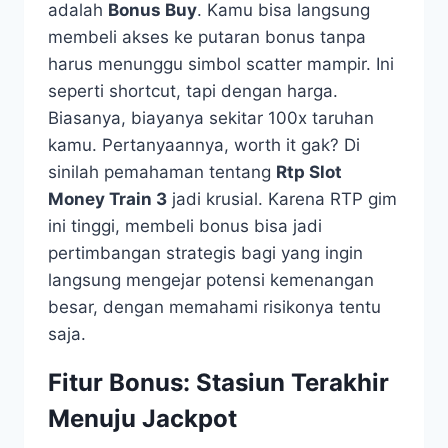
adalah
Bonus Buy
. Kamu bisa langsung
membeli akses ke putaran bonus tanpa
harus menunggu simbol scatter mampir. Ini
seperti shortcut, tapi dengan harga.
Biasanya, biayanya sekitar 100x taruhan
kamu. Pertanyaannya, worth it gak? Di
sinilah pemahaman tentang
Rtp Slot
Money Train 3
jadi krusial. Karena RTP gim
ini tinggi, membeli bonus bisa jadi
pertimbangan strategis bagi yang ingin
langsung mengejar potensi kemenangan
besar, dengan memahami risikonya tentu
saja.
Fitur Bonus: Stasiun Terakhir
Menuju Jackpot