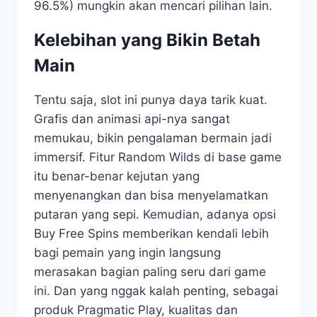
96.5%) mungkin akan mencari pilihan lain.
Kelebihan yang Bikin Betah
Main
Tentu saja, slot ini punya daya tarik kuat.
Grafis dan animasi api-nya sangat
memukau, bikin pengalaman bermain jadi
immersif. Fitur Random Wilds di base game
itu benar-benar kejutan yang
menyenangkan dan bisa menyelamatkan
putaran yang sepi. Kemudian, adanya opsi
Buy Free Spins memberikan kendali lebih
bagi pemain yang ingin langsung
merasakan bagian paling seru dari game
ini. Dan yang nggak kalah penting, sebagai
produk Pragmatic Play, kualitas dan