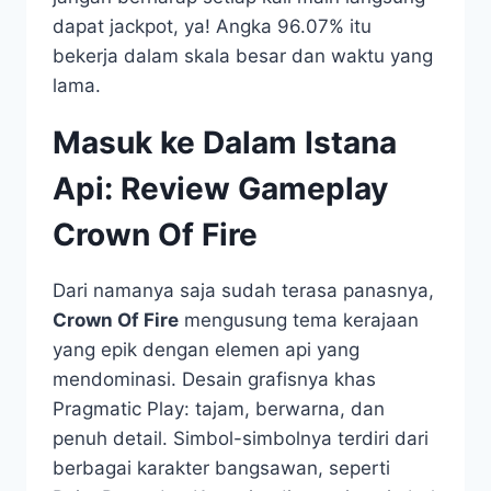
dapat jackpot, ya! Angka 96.07% itu
bekerja dalam skala besar dan waktu yang
lama.
Masuk ke Dalam Istana
Api: Review Gameplay
Crown Of Fire
Dari namanya saja sudah terasa panasnya,
Crown Of Fire
mengusung tema kerajaan
yang epik dengan elemen api yang
mendominasi. Desain grafisnya khas
Pragmatic Play: tajam, berwarna, dan
penuh detail. Simbol-simbolnya terdiri dari
berbagai karakter bangsawan, seperti