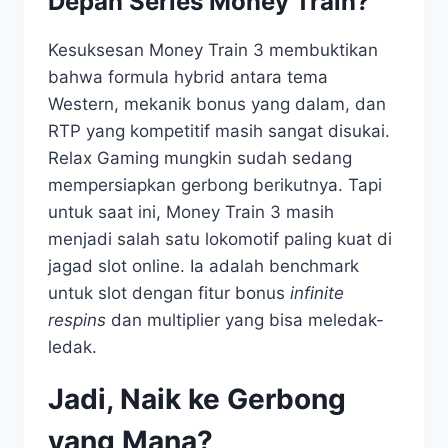
Depan Series Money Train?
Kesuksesan Money Train 3 membuktikan
bahwa formula hybrid antara tema
Western, mekanik bonus yang dalam, dan
RTP yang kompetitif masih sangat disukai.
Relax Gaming mungkin sudah sedang
mempersiapkan gerbong berikutnya. Tapi
untuk saat ini, Money Train 3 masih
menjadi salah satu lokomotif paling kuat di
jagad slot online. Ia adalah benchmark
untuk slot dengan fitur bonus
infinite
respins
dan multiplier yang bisa meledak-
ledak.
Jadi, Naik ke Gerbong
yang Mana?