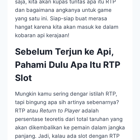
saja, kita akan kupas tuntas apa itu RTP
dan bagaimana angkanya untuk game
yang satu ini. Siap-siap buat merasa
hangat karena kita akan masuk ke dalam
kobaran api kerajaan!
Sebelum Terjun ke Api,
Pahami Dulu Apa Itu RTP
Slot
Mungkin kamu sering dengar istilah RTP,
tapi bingung apa sih artinya sebenarnya?
RTP atau
Return to Player
adalah
persentase teoretis dari total taruhan yang
akan dikembalikan ke pemain dalam jangka
panjang. Jadi, kalau ada slot dengan RTP