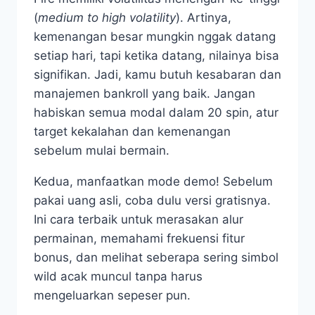
(
medium to high volatility
). Artinya,
kemenangan besar mungkin nggak datang
setiap hari, tapi ketika datang, nilainya bisa
signifikan. Jadi, kamu butuh kesabaran dan
manajemen bankroll yang baik. Jangan
habiskan semua modal dalam 20 spin, atur
target kekalahan dan kemenangan
sebelum mulai bermain.
Kedua, manfaatkan mode demo! Sebelum
pakai uang asli, coba dulu versi gratisnya.
Ini cara terbaik untuk merasakan alur
permainan, memahami frekuensi fitur
bonus, dan melihat seberapa sering simbol
wild acak muncul tanpa harus
mengeluarkan sepeser pun.