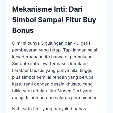
Mekanisme Inti: Dari
Simbol Sampai Fitur Buy
Bonus
Gim ini punya 5 gulungan dan 40 garis
pembayaran yang tetap. Tapi jangan salah,
kesederhanaan itu hanya di permukaan.
Simbol-simbolnya termasuk karakter-
karakter khusus yang punya nilai tinggi,
plus simbol bernilai rendah yang berupa
kartu remi dengan desain khusus. Yang
bikin seru adalah fitur
Money Cart
yang
menjadi jantung dari seluruh permainan ini.
Nah, satu fitur yang banyak dibahas