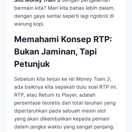
Slot Money Train 3
dengan pengalaman
bermain kita? Mari kita bahas lebih dalam,
dengan gaya santai seperti lagi ngobrol di
warung kopi.
Memahami Konsep RTP:
Bukan Jaminan, Tapi
Petunjuk
Sebelum kita terjun ke rel
Money Train 3
,
ada baiknya kita sepakati dulu soal RTP ini.
RTP, atau Return to Player, adalah
persentase teoretis dari total taruhan yang
dipertaruhkan pada sebuah mesin slot
yang akan dikembalikan kepada pemain
dalam jangka waktu yang sangat panjang.