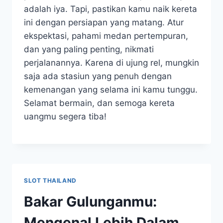
adalah iya. Tapi, pastikan kamu naik kereta
ini dengan persiapan yang matang. Atur
ekspektasi, pahami medan pertempuran,
dan yang paling penting, nikmati
perjalanannya. Karena di ujung rel, mungkin
saja ada stasiun yang penuh dengan
kemenangan yang selama ini kamu tunggu.
Selamat bermain, dan semoga kereta
uangmu segera tiba!
SLOT THAILAND
Bakar Gulunganmu:
Mengenal Lebih Dalam