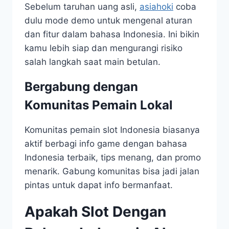
Sebelum taruhan uang asli,
asiahoki
coba
dulu mode demo untuk mengenal aturan
dan fitur dalam bahasa Indonesia. Ini bikin
kamu lebih siap dan mengurangi risiko
salah langkah saat main betulan.
Bergabung dengan
Komunitas Pemain Lokal
Komunitas pemain slot Indonesia biasanya
aktif berbagi info game dengan bahasa
Indonesia terbaik, tips menang, dan promo
menarik. Gabung komunitas bisa jadi jalan
pintas untuk dapat info bermanfaat.
Apakah Slot Dengan