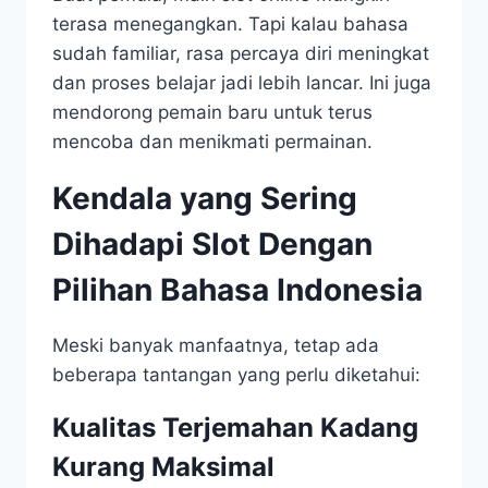
terasa menegangkan. Tapi kalau bahasa
sudah familiar, rasa percaya diri meningkat
dan proses belajar jadi lebih lancar. Ini juga
mendorong pemain baru untuk terus
mencoba dan menikmati permainan.
Kendala yang Sering
Dihadapi Slot Dengan
Pilihan Bahasa Indonesia
Meski banyak manfaatnya, tetap ada
beberapa tantangan yang perlu diketahui:
Kualitas Terjemahan Kadang
Kurang Maksimal