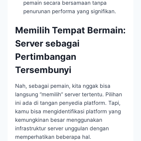
pemain secara bersamaan tanpa
penurunan performa yang signifikan.
Memilih Tempat Bermain:
Server sebagai
Pertimbangan
Tersembunyi
Nah, sebagai pemain, kita nggak bisa
langsung “memilih” server tertentu. Pilihan
ini ada di tangan penyedia platform. Tapi,
kamu bisa mengidentifikasi platform yang
kemungkinan besar menggunakan
infrastruktur server unggulan dengan
memperhatikan beberapa hal.