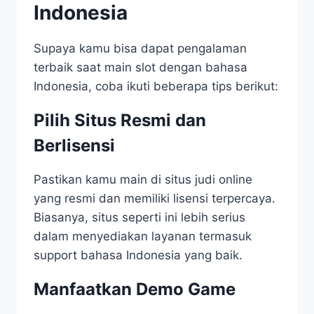
Indonesia
Supaya kamu bisa dapat pengalaman
terbaik saat main slot dengan bahasa
Indonesia, coba ikuti beberapa tips berikut:
Pilih Situs Resmi dan
Berlisensi
Pastikan kamu main di situs judi online
yang resmi dan memiliki lisensi terpercaya.
Biasanya, situs seperti ini lebih serius
dalam menyediakan layanan termasuk
support bahasa Indonesia yang baik.
Manfaatkan Demo Game