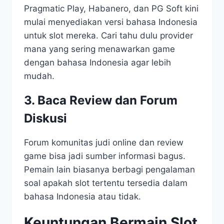
Pragmatic Play, Habanero, dan PG Soft kini
mulai menyediakan versi bahasa Indonesia
untuk slot mereka. Cari tahu dulu provider
mana yang sering menawarkan game
dengan bahasa Indonesia agar lebih
mudah.
3. Baca Review dan Forum
Diskusi
Forum komunitas judi online dan review
game bisa jadi sumber informasi bagus.
Pemain lain biasanya berbagi pengalaman
soal apakah slot tertentu tersedia dalam
bahasa Indonesia atau tidak.
Keuntungan Bermain Slot