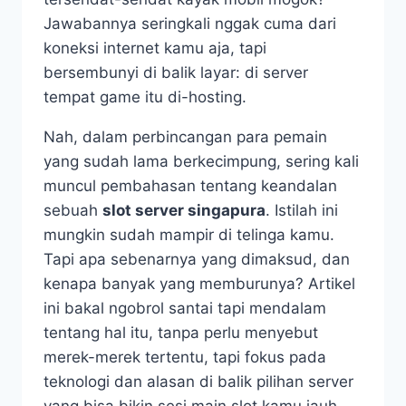
Jawabannya seringkali nggak cuma dari
koneksi internet kamu aja, tapi
bersembunyi di balik layar: di server
tempat game itu di-hosting.
Nah, dalam perbincangan para pemain
yang sudah lama berkecimpung, sering kali
muncul pembahasan tentang keandalan
sebuah
slot server singapura
. Istilah ini
mungkin sudah mampir di telinga kamu.
Tapi apa sebenarnya yang dimaksud, dan
kenapa banyak yang memburunya? Artikel
ini bakal ngobrol santai tapi mendalam
tentang hal itu, tanpa perlu menyebut
merek-merek tertentu, tapi fokus pada
teknologi dan alasan di balik pilihan server
yang bisa bikin sesi main slot kamu jauh