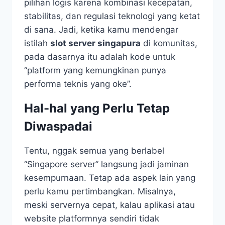
pilihan logis karena kombinasi kecepatan,
stabilitas, dan regulasi teknologi yang ketat
di sana. Jadi, ketika kamu mendengar
istilah
slot server singapura
di komunitas,
pada dasarnya itu adalah kode untuk
“platform yang kemungkinan punya
performa teknis yang oke”.
Hal-hal yang Perlu Tetap
Diwaspadai
Tentu, nggak semua yang berlabel
“Singapore server” langsung jadi jaminan
kesempurnaan. Tetap ada aspek lain yang
perlu kamu pertimbangkan. Misalnya,
meski servernya cepat, kalau aplikasi atau
website platformnya sendiri tidak