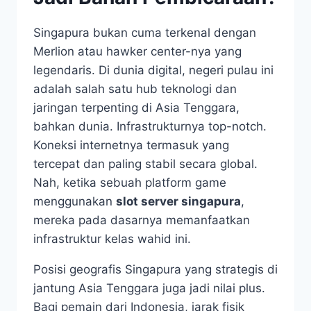
Singapura bukan cuma terkenal dengan
Merlion atau hawker center-nya yang
legendaris. Di dunia digital, negeri pulau ini
adalah salah satu hub teknologi dan
jaringan terpenting di Asia Tenggara,
bahkan dunia. Infrastrukturnya top-notch.
Koneksi internetnya termasuk yang
tercepat dan paling stabil secara global.
Nah, ketika sebuah platform game
menggunakan
slot server singapura
,
mereka pada dasarnya memanfaatkan
infrastruktur kelas wahid ini.
Posisi geografis Singapura yang strategis di
jantung Asia Tenggara juga jadi nilai plus.
Bagi pemain dari Indonesia, jarak fisik