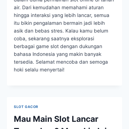
air. Dari kemudahan memahami aturan
hingga interaksi yang lebih lancar, semua
itu bikin pengalaman bermain jadi lebih
asik dan bebas stres. Kalau kamu belum
coba, sekarang saatnya eksplorasi
berbagai game slot dengan dukungan
bahasa Indonesia yang makin banyak
tersedia. Selamat mencoba dan semoga
hoki selalu menyertai!
SLOT GACOR
Mau Main Slot Lancar