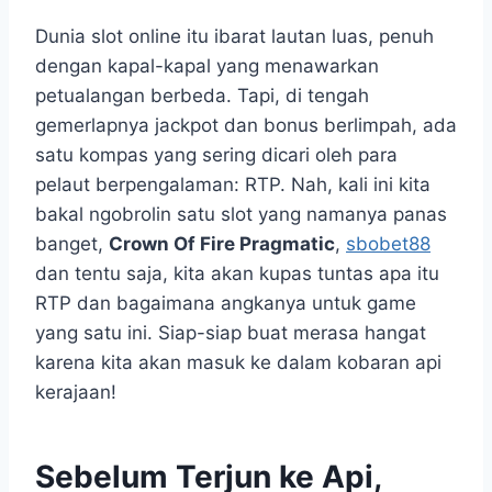
Dunia slot online itu ibarat lautan luas, penuh
dengan kapal-kapal yang menawarkan
petualangan berbeda. Tapi, di tengah
gemerlapnya jackpot dan bonus berlimpah, ada
satu kompas yang sering dicari oleh para
pelaut berpengalaman: RTP. Nah, kali ini kita
bakal ngobrolin satu slot yang namanya panas
banget,
Crown Of Fire Pragmatic
,
sbobet88
dan tentu saja, kita akan kupas tuntas apa itu
RTP dan bagaimana angkanya untuk game
yang satu ini. Siap-siap buat merasa hangat
karena kita akan masuk ke dalam kobaran api
kerajaan!
Sebelum Terjun ke Api,