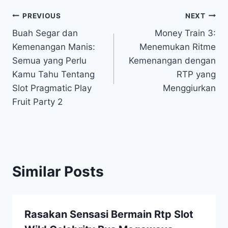
Post
PREVIOUS
NEXT
Buah Segar dan
Money Train 3:
navigation
Kemenangan Manis:
Menemukan Ritme
Semua yang Perlu
Kemenangan dengan
Kamu Tahu Tentang
RTP yang
Slot Pragmatic Play
Menggiurkan
Fruit Party 2
Similar Posts
Rasakan Sensasi Bermain Rtp Slot