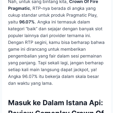
Nah, untuk sang bintang kita,
Crown Of Fire
Pragmatic
, RTP-nya berada di angka yang
cukup standar untuk produk Pragmatic Play,
yaitu
96.07%
. Angka ini termasuk dalam
kategori “baik” dan sejajar dengan banyak slot
populer lainnya dari provider ternama ini.
Dengan RTP segini, kamu bisa berharap bahwa
game ini dirancang untuk memberikan
pengembalian yang fair dalam sesi permainan
yang panjang. Tapi sekali lagi, jangan berharap
setiap kali main langsung dapat jackpot, ya!
Angka 96.07% itu bekerja dalam skala besar
dan waktu yang lama.
Masuk ke Dalam Istana Api: