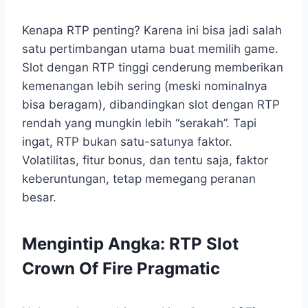
Kenapa RTP penting? Karena ini bisa jadi salah
satu pertimbangan utama buat memilih game.
Slot dengan RTP tinggi cenderung memberikan
kemenangan lebih sering (meski nominalnya
bisa beragam), dibandingkan slot dengan RTP
rendah yang mungkin lebih “serakah”. Tapi
ingat, RTP bukan satu-satunya faktor.
Volatilitas, fitur bonus, dan tentu saja, faktor
keberuntungan, tetap memegang peranan
besar.
Mengintip Angka: RTP Slot
Crown Of Fire Pragmatic