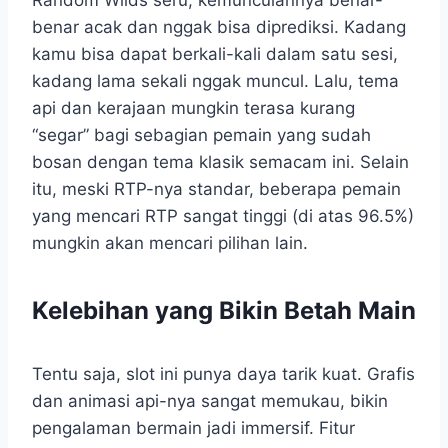
benar acak dan nggak bisa diprediksi. Kadang
kamu bisa dapat berkali-kali dalam satu sesi,
kadang lama sekali nggak muncul. Lalu, tema
api dan kerajaan mungkin terasa kurang
“segar” bagi sebagian pemain yang sudah
bosan dengan tema klasik semacam ini. Selain
itu, meski RTP-nya standar, beberapa pemain
yang mencari RTP sangat tinggi (di atas 96.5%)
mungkin akan mencari pilihan lain.
Kelebihan yang Bikin Betah Main
Tentu saja, slot ini punya daya tarik kuat. Grafis
dan animasi api-nya sangat memukau, bikin
pengalaman bermain jadi immersif. Fitur