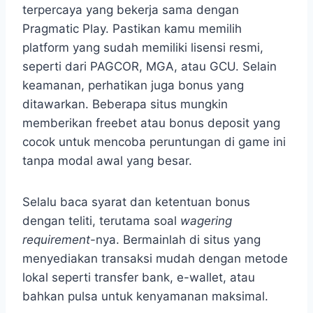
terpercaya yang bekerja sama dengan
Pragmatic Play. Pastikan kamu memilih
platform yang sudah memiliki lisensi resmi,
seperti dari PAGCOR, MGA, atau GCU. Selain
keamanan, perhatikan juga bonus yang
ditawarkan. Beberapa situs mungkin
memberikan freebet atau bonus deposit yang
cocok untuk mencoba peruntungan di game ini
tanpa modal awal yang besar.
Selalu baca syarat dan ketentuan bonus
dengan teliti, terutama soal
wagering
requirement
-nya. Bermainlah di situs yang
menyediakan transaksi mudah dengan metode
lokal seperti transfer bank, e-wallet, atau
bahkan pulsa untuk kenyamanan maksimal.