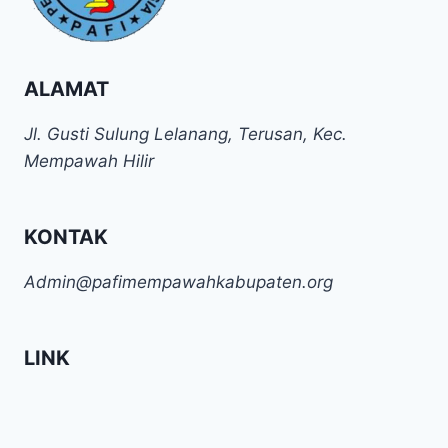
ALAMAT
Jl. Gusti Sulung Lelanang, Terusan, Kec.
Mempawah Hilir
KONTAK
Admin@pafimempawahkabupaten.org
LINK