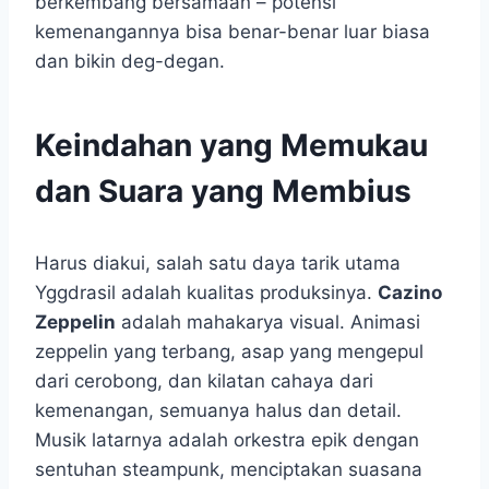
berkembang bersamaan – potensi
kemenangannya bisa benar-benar luar biasa
dan bikin deg-degan.
Keindahan yang Memukau
dan Suara yang Membius
Harus diakui, salah satu daya tarik utama
Yggdrasil adalah kualitas produksinya.
Cazino
Zeppelin
adalah mahakarya visual. Animasi
zeppelin yang terbang, asap yang mengepul
dari cerobong, dan kilatan cahaya dari
kemenangan, semuanya halus dan detail.
Musik latarnya adalah orkestra epik dengan
sentuhan steampunk, menciptakan suasana