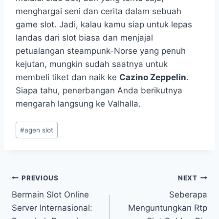
menghargai seni dan cerita dalam sebuah
game slot. Jadi, kalau kamu siap untuk lepas
landas dari slot biasa dan menjajal
petualangan steampunk-Norse yang penuh
kejutan, mungkin sudah saatnya untuk
membeli tiket dan naik ke
Cazino Zeppelin
.
Siapa tahu, penerbangan Anda berikutnya
mengarah langsung ke Valhalla.
Post
#
agen slot
Tags:
Post
PREVIOUS
NEXT
Bermain Slot Online
Seberapa
navigation
Server Internasional:
Menguntungkan Rtp