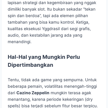
lapisan strategi dan kegembiraan yang nggak
dimiliki banyak slot. Itu bukan sekadar “tekan
spin dan berdoa”, tapi ada elemen pilihan
tambahan yang bisa kamu kontrol. Ketiga,
kualitas eksekusi Yggdrasil dari segi grafis,
audio, dan kestabilan jarang ada yang
menandingi.
Hal-Hal yang Mungkin Perlu
Dipertimbangkan
Tentu, tidak ada game yang sempurna. Untuk
beberapa pemain, volatilitas menengah-tinggi
dari
Cazino Zeppelin
mungkin terasa agak
menantang, karena periode kekeringan (dry
spells) bisa terjadi sebelum fitur besar terpicu.