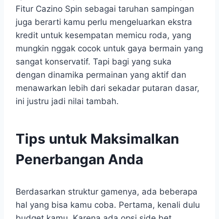
Fitur Cazino Spin sebagai taruhan sampingan
juga berarti kamu perlu mengeluarkan ekstra
kredit untuk kesempatan memicu roda, yang
mungkin nggak cocok untuk gaya bermain yang
sangat konservatif. Tapi bagi yang suka
dengan dinamika permainan yang aktif dan
menawarkan lebih dari sekadar putaran dasar,
ini justru jadi nilai tambah.
Tips untuk Maksimalkan
Penerbangan Anda
Berdasarkan struktur gamenya, ada beberapa
hal yang bisa kamu coba. Pertama, kenali dulu
budget kamu. Karena ada opsi side bet,