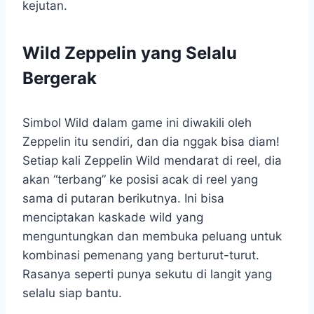
kejutan.
Wild Zeppelin yang Selalu
Bergerak
Simbol Wild dalam game ini diwakili oleh
Zeppelin itu sendiri, dan dia nggak bisa diam!
Setiap kali Zeppelin Wild mendarat di reel, dia
akan “terbang” ke posisi acak di reel yang
sama di putaran berikutnya. Ini bisa
menciptakan kaskade wild yang
menguntungkan dan membuka peluang untuk
kombinasi pemenang yang berturut-turut.
Rasanya seperti punya sekutu di langit yang
selalu siap bantu.