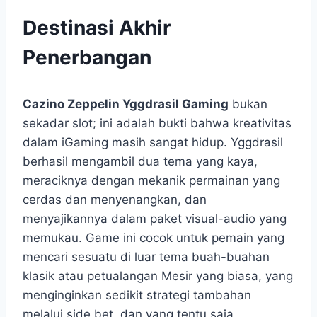
Destinasi Akhir
Penerbangan
Cazino Zeppelin Yggdrasil Gaming
bukan
sekadar slot; ini adalah bukti bahwa kreativitas
dalam iGaming masih sangat hidup. Yggdrasil
berhasil mengambil dua tema yang kaya,
meraciknya dengan mekanik permainan yang
cerdas dan menyenangkan, dan
menyajikannya dalam paket visual-audio yang
memukau. Game ini cocok untuk pemain yang
mencari sesuatu di luar tema buah-buahan
klasik atau petualangan Mesir yang biasa, yang
menginginkan sedikit strategi tambahan
melalui side bet, dan yang tentu saja,