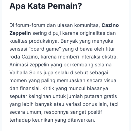
Apa Kata Pemain?
Di forum-forum dan ulasan komunitas,
Cazino
Zeppelin
sering dipuji karena originalitas dan
kualitas produksinya. Banyak yang menyukai
sensasi “board game” yang dibawa oleh fitur
roda Cazino, karena memberi interaksi ekstra.
Animasi zeppelin yang berkembang selama
Valhalla Spins juga selalu disebut sebagai
momen yang paling memuaskan secara visual
dan finansial. Kritik yang muncul biasanya
seputar keinginan untuk jumlah putaran gratis
yang lebih banyak atau variasi bonus lain, tapi
secara umum, responnya sangat positif
terhadap keunikan yang ditawarkan.