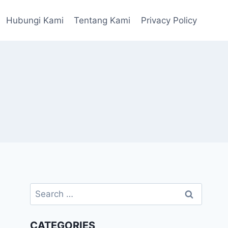
Hubungi Kami
Tentang Kami
Privacy Policy
Search
for:
CATEGORIES