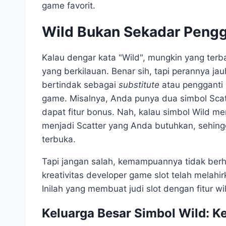
game favorit.
Wild Bukan Sekadar Pengg
Kalau dengar kata "Wild", mungkin yang terb
yang berkilauan. Benar sih, tapi perannya ja
bertindak sebagai
substitute
atau pengganti 
game. Misalnya, Anda punya dua simbol Scatt
dapat fitur bonus. Nah, kalau simbol Wild me
menjadi Scatter yang Anda butuhkan, sehingg
terbuka.
Tapi jangan salah, kemampuannya tidak berhe
kreativitas developer game slot telah melahir
Inilah yang membuat judi slot dengan fitur
Keluarga Besar Simbol Wild: K