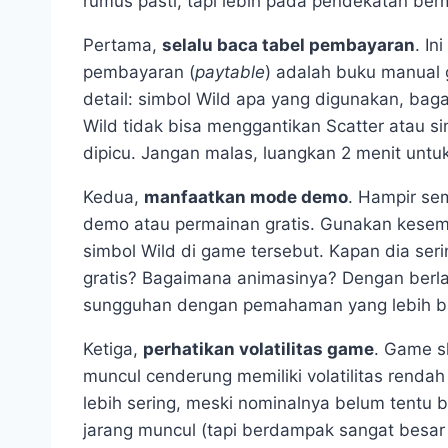
rumus pasti, tapi lebih pada pendekatan ber
Pertama,
selalu baca tabel pembayaran
. In
pembayaran (
paytable
) adalah buku manual 
detail: simbol Wild apa yang digunakan, bag
Wild tidak bisa menggantikan Scatter atau si
dipicu. Jangan malas, luangkan 2 menit un
Kedua,
manfaatkan mode demo
. Hampir se
demo atau permainan gratis. Gunakan kesemp
simbol Wild di game tersebut. Kapan dia ser
gratis? Bagaimana animasinya? Dengan ber
sungguhan dengan pemahaman yang lebih ba
Ketiga,
perhatikan volatilitas game
. Game s
muncul cenderung memiliki volatilitas rend
lebih sering, meski nominalnya belum tentu 
jarang muncul (tapi berdampak sangat besar sa