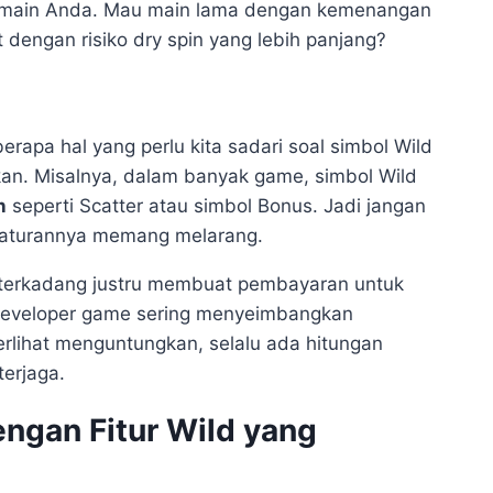
 bermain Anda. Mau main lama dengan kemenangan
 dengan risiko dry spin yang lebih panjang?
erapa hal yang perlu kita sadari soal simbol Wild
gkan. Misalnya, dalam banyak game, simbol Wild
n
seperti Scatter atau simbol Bonus. Jadi jangan
u aturannya memang melarang.
ing terkadang justru membuat pembayaran untuk
. Developer game sering menyeimbangkan
erlihat menguntungkan, selalu ada hitungan
erjaga.
ngan Fitur Wild yang