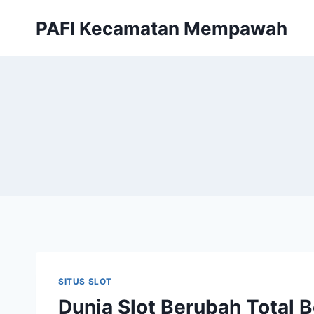
Skip
PAFI Kecamatan Mempawah
to
content
SITUS SLOT
Dunia Slot Berubah Total Be