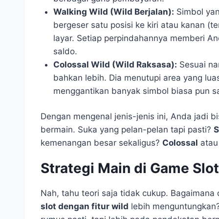
Walking Wild (Wild Berjalan):
Simbol yang
bergeser satu posisi ke kiri atau kanan (
layar. Setiap perpindahannya memberi 
saldo.
Colossal Wild (Wild Raksasa):
Sesuai nam
bahkan lebih. Dia menutupi area yang lua
menggantikan banyak simbol biasa pun sa
Dengan mengenal jenis-jenis ini, Anda jadi 
bermain. Suka yang pelan-pelan tapi pasti?
S
kemenangan besar sekaligus?
Colossal
ata
Strategi Main di Game Slot
Nah, tahu teori saja tidak cukup. Bagaimana
slot dengan fitur wild
lebih menguntungkan? 