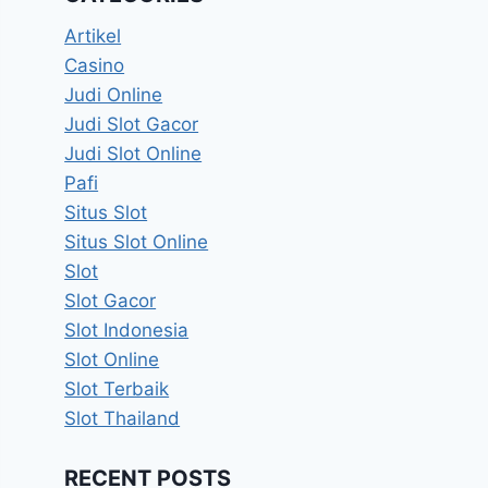
Artikel
Casino
Judi Online
Judi Slot Gacor
Judi Slot Online
Pafi
Situs Slot
Situs Slot Online
Slot
Slot Gacor
Slot Indonesia
Slot Online
Slot Terbaik
Slot Thailand
RECENT POSTS