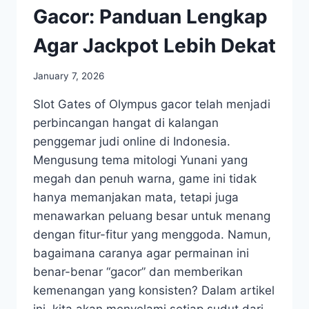
Gacor: Panduan Lengkap
Agar Jackpot Lebih Dekat
January 7, 2026
Slot Gates of Olympus gacor telah menjadi
perbincangan hangat di kalangan
penggemar judi online di Indonesia.
Mengusung tema mitologi Yunani yang
megah dan penuh warna, game ini tidak
hanya memanjakan mata, tetapi juga
menawarkan peluang besar untuk menang
dengan fitur-fitur yang menggoda. Namun,
bagaimana caranya agar permainan ini
benar-benar “gacor” dan memberikan
kemenangan yang konsisten? Dalam artikel