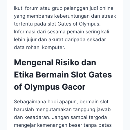
Ikuti forum atau grup pelanggan judi online
yang membahas keberuntungan dan streak
tertentu pada slot Gates of Olympus.
Informasi dari sesama pemain sering kali
lebih jujur dan akurat daripada sekadar
data rohani komputer.
Mengenal Risiko dan
Etika Bermain Slot Gates
of Olympus Gacor
Sebagaimana hobi apapun, bermain slot
haruslah mengutamakan tanggung jawab
dan kesadaran. Jangan sampai tergoda
mengejar kemenangan besar tanpa batas