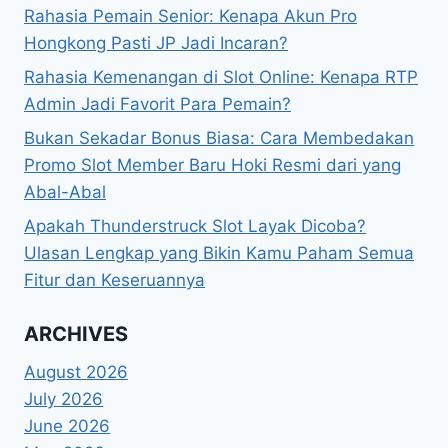
Rahasia Pemain Senior: Kenapa Akun Pro
Hongkong Pasti JP Jadi Incaran?
Rahasia Kemenangan di Slot Online: Kenapa RTP
Admin Jadi Favorit Para Pemain?
Bukan Sekadar Bonus Biasa: Cara Membedakan
Promo Slot Member Baru Hoki Resmi dari yang
Abal-Abal
Apakah Thunderstruck Slot Layak Dicoba?
Ulasan Lengkap yang Bikin Kamu Paham Semua
Fitur dan Keseruannya
ARCHIVES
August 2026
July 2026
June 2026