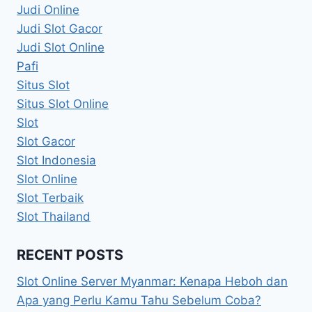
Judi Online
Judi Slot Gacor
Judi Slot Online
Pafi
Situs Slot
Situs Slot Online
Slot
Slot Gacor
Slot Indonesia
Slot Online
Slot Terbaik
Slot Thailand
RECENT POSTS
Slot Online Server Myanmar: Kenapa Heboh dan
Apa yang Perlu Kamu Tahu Sebelum Coba?