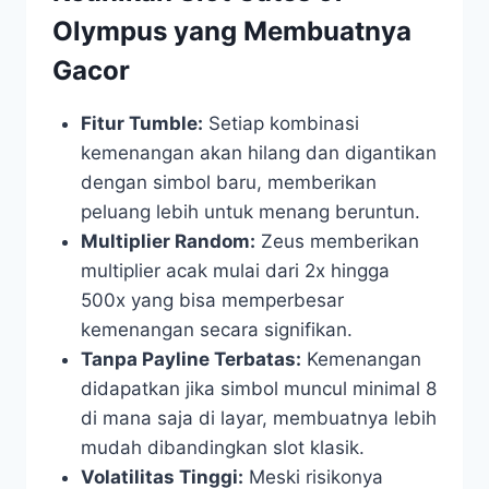
Olympus yang Membuatnya
Gacor
Fitur Tumble:
Setiap kombinasi
kemenangan akan hilang dan digantikan
dengan simbol baru, memberikan
peluang lebih untuk menang beruntun.
Multiplier Random:
Zeus memberikan
multiplier acak mulai dari 2x hingga
500x yang bisa memperbesar
kemenangan secara signifikan.
Tanpa Payline Terbatas:
Kemenangan
didapatkan jika simbol muncul minimal 8
di mana saja di layar, membuatnya lebih
mudah dibandingkan slot klasik.
Volatilitas Tinggi:
Meski risikonya