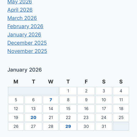
May 2026
April 2026
March 2026
February 2026
January 2026
December 2025
November 2025
January 2026
M
T
W
T
F
S
S
1
2
3
4
5
6
7
8
9
10
11
12
13
14
15
16
17
18
19
20
21
22
23
24
25
26
27
28
29
30
31