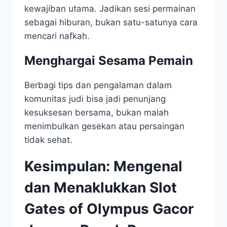
kewajiban utama. Jadikan sesi permainan
sebagai hiburan, bukan satu-satunya cara
mencari nafkah.
Menghargai Sesama Pemain
Berbagi tips dan pengalaman dalam
komunitas judi bisa jadi penunjang
kesuksesan bersama, bukan malah
menimbulkan gesekan atau persaingan
tidak sehat.
Kesimpulan: Mengenal
dan Menaklukkan Slot
Gates of Olympus Gacor