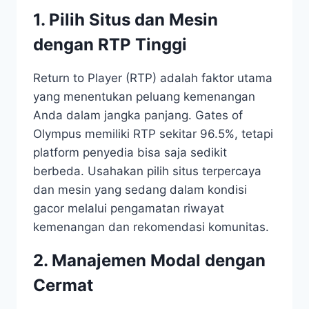
1. Pilih Situs dan Mesin
dengan RTP Tinggi
Return to Player (RTP) adalah faktor utama
yang menentukan peluang kemenangan
Anda dalam jangka panjang. Gates of
Olympus memiliki RTP sekitar 96.5%, tetapi
platform penyedia bisa saja sedikit
berbeda. Usahakan pilih situs terpercaya
dan mesin yang sedang dalam kondisi
gacor melalui pengamatan riwayat
kemenangan dan rekomendasi komunitas.
2. Manajemen Modal dengan
Cermat