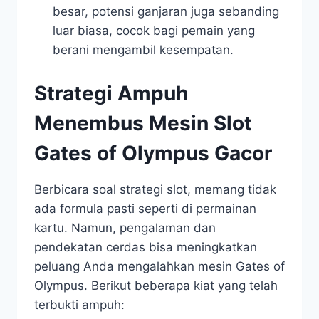
besar, potensi ganjaran juga sebanding
luar biasa, cocok bagi pemain yang
berani mengambil kesempatan.
Strategi Ampuh
Menembus Mesin Slot
Gates of Olympus Gacor
Berbicara soal strategi slot, memang tidak
ada formula pasti seperti di permainan
kartu. Namun, pengalaman dan
pendekatan cerdas bisa meningkatkan
peluang Anda mengalahkan mesin Gates of
Olympus. Berikut beberapa kiat yang telah
terbukti ampuh: