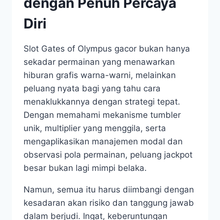
dengan Penuh Percaya
Diri
Slot Gates of Olympus gacor bukan hanya
sekadar permainan yang menawarkan
hiburan grafis warna-warni, melainkan
peluang nyata bagi yang tahu cara
menaklukkannya dengan strategi tepat.
Dengan memahami mekanisme tumbler
unik, multiplier yang menggila, serta
mengaplikasikan manajemen modal dan
observasi pola permainan, peluang jackpot
besar bukan lagi mimpi belaka.
Namun, semua itu harus diimbangi dengan
kesadaran akan risiko dan tanggung jawab
dalam berjudi. Ingat, keberuntungan