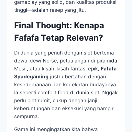
gameplay yang solid, dan kualitas produksi
tinggi—adalah resep yang jitu.
Final Thought: Kenapa
Fafafa Tetap Relevan?
Di dunia yang penuh dengan slot bertema
dewa-dewi Norse, petualangan di piramida
Mesir, atau kisah-kisah fantasi epik,
Fafafa
Spadegaming
justru bertahan dengan
kesederhanaan dan kedekatan budayanya.
Ia seperti comfort food di dunia slot. Nggak
perlu plot rumit, cukup dengan janji
keberuntungan dan eksekusi yang hampir
sempurna.
Game ini mengingatkan kita bahwa