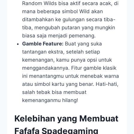
Random Wilds bisa aktif secara acak, di
mana beberapa simbol Wild akan
ditambahkan ke gulungan secara tiba-
tiba, mengubah putaran yang mungkin
biasa saja menjadi pemenang.
Gamble Feature:
Buat yang suka
tantangan ekstra, setelah setiap
kemenangan, kamu punya opsi untuk
menggandakannya. Fitur gamble klasik
ini menantangmu untuk menebak warna
atau simbol kartu yang benar. Hati-hati,
salah tebak bisa membuat
kemenanganmu hilang!
Kelebihan yang Membuat
Fafafa Spadegaming