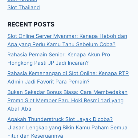
Slot Thailand
RECENT POSTS
Slot Online Server Myanmar: Kenapa Heboh dan
Apa yang Perlu Kamu Tahu Sebelum Coba?
Rahasia Pemain Senior: Kenapa Akun Pro
Hongkong Pasti JP Jadi Incaran?
Rahasia Kemenangan di Slot Online: Kenapa RTP
Admin Jadi Favorit Para Pemain?
Bukan Sekadar Bonus Biasa: Cara Membedakan
Promo Slot Member Baru Hoki Resmi dari yang
Abal-Abal
Apakah Thunderstruck Slot Layak Dicoba?
Ulasan Lengkap yang Bikin Kamu Paham Semua
Fitur dan Keseruannya