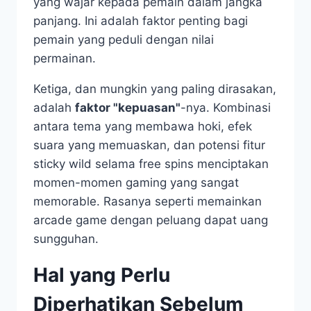
yang wajar kepada pemain dalam jangka
panjang. Ini adalah faktor penting bagi
pemain yang peduli dengan nilai
permainan.
Ketiga, dan mungkin yang paling dirasakan,
adalah
faktor "kepuasan"
-nya. Kombinasi
antara tema yang membawa hoki, efek
suara yang memuaskan, dan potensi fitur
sticky wild selama free spins menciptakan
momen-momen gaming yang sangat
memorable. Rasanya seperti memainkan
arcade game dengan peluang dapat uang
sungguhan.
Hal yang Perlu
Diperhatikan Sebelum