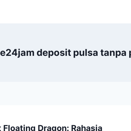
ine24jam deposit pulsa tanpa
Floating Dragon: Rahasia