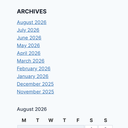
ARCHIVES
August 2026
July 2026
June 2026
May 2026
April 2026
March 2026
February 2026
January 2026
December 2025
November 2025
August 2026
M
T
W
T
F
S
S