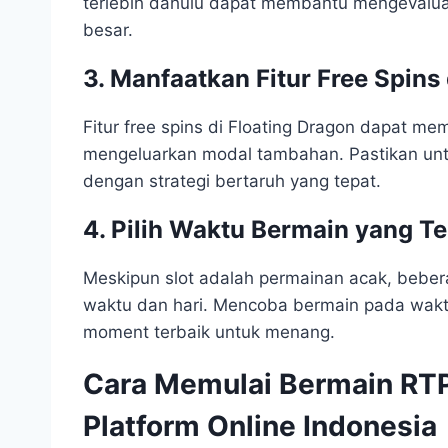
terlebih dahulu dapat membantu mengevalua
besar.
3. Manfaatkan Fitur Free Spin
Fitur free spins di Floating Dragon dapat 
mengeluarkan modal tambahan. Pastikan un
dengan strategi bertaruh yang tepat.
4. Pilih Waktu Bermain yang T
Meskipun slot adalah permainan acak, beber
waktu dan hari. Mencoba bermain pada wa
moment terbaik untuk menang.
Cara Memulai Bermain RTP 
Platform Online Indonesia