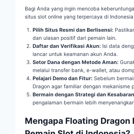
Bagi Anda yang ingin mencoba keberuntungan
situs slot online yang terpercaya di Indonesi
Pilih Situs Resmi dan Berlisensi:
Pastikan
dan ulasan positif dari pemain lain.
Daftar dan Verifikasi Akun:
Isi data deng
lancar untuk keamanan akun Anda.
Setor Dana dengan Metode Aman:
Gunak
melalui transfer bank, e-wallet, atau dompe
Pelajari Demo dan Fitur:
Sebelum bermain 
Dragon agar familiar dengan mekanisme 
Bermain dengan Strategi dan Kesabaran
pengalaman bermain lebih menyenangkan
Mengapa Floating Dragon M
Pemain Slot di Indonesia?