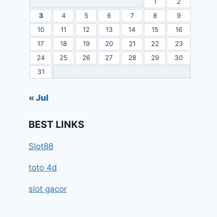
1
2
3
4
5
6
7
8
9
10
11
12
13
14
15
16
17
18
19
20
21
22
23
24
25
26
27
28
29
30
31
« Jul
BEST LINKS
Slot88
toto 4d
slot gacor