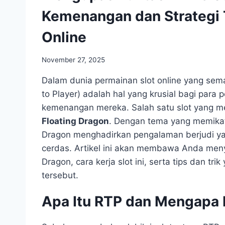
Kemenangan dan Strategi 
Online
November 27, 2025
Dalam dunia permainan slot online yang se
to Player) adalah hal yang krusial bagi par
kemenangan mereka. Salah satu slot yang me
Floating Dragon
. Dengan tema yang memikat
Dragon menghadirkan pengalaman berjudi y
cerdas. Artikel ini akan membawa Anda menye
Dragon, cara kerja slot ini, serta tips dan 
tersebut.
Apa Itu RTP dan Mengapa 