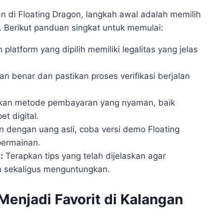
 di Floating Dragon, langkah awal adalah memilih
a. Berikut panduan singkat untuk memulai:
 platform yang dipilih memiliki legalitas yang jelas
an benar dan pastikan proses verifikasi berjalan
an metode pembayaran yang nyaman, baik
t digital.
dengan uang asli, coba versi demo Floating
permainan.
:
Terapkan tips yang telah dijelaskan agar
 sekaligus menguntungkan.
enjadi Favorit di Kalangan