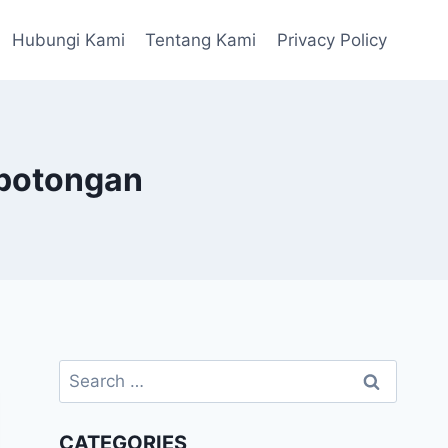
Hubungi Kami
Tentang Kami
Privacy Policy
 potongan
Search
for:
CATEGORIES