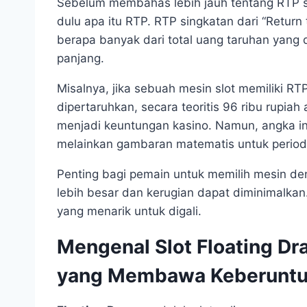
Sebelum membahas lebih jauh tentang RTP s
dulu apa itu RTP. RTP singkatan dari “Retur
berapa banyak dari total uang taruhan yang
panjang.
Misalnya, jika sebuah mesin slot memiliki RTP
dipertaruhkan, secara teoritis 96 ribu rupi
menjadi keuntungan kasino. Namun, angka in
melainkan gambaran matematis untuk period
Penting bagi pemain untuk memilih mesin de
lebih besar dan kerugian dapat diminimalkan. 
yang menarik untuk digali.
Mengenal Slot Floating Dr
yang Membawa Keberunt