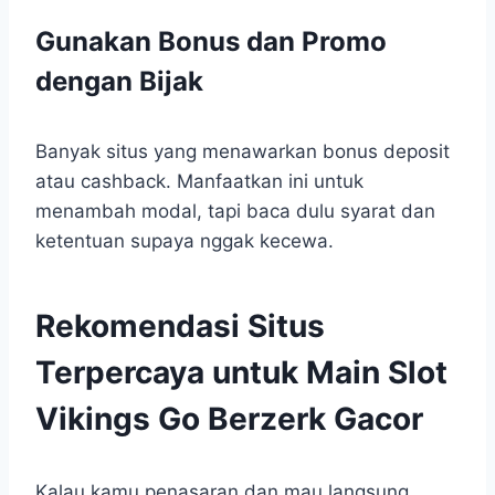
Gunakan Bonus dan Promo
dengan Bijak
Banyak situs yang menawarkan bonus deposit
atau cashback. Manfaatkan ini untuk
menambah modal, tapi baca dulu syarat dan
ketentuan supaya nggak kecewa.
Rekomendasi Situs
Terpercaya untuk Main Slot
Vikings Go Berzerk Gacor
Kalau kamu penasaran dan mau langsung