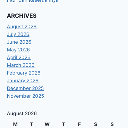
Fitur dan Keseruannya
ARCHIVES
August 2026
July 2026
June 2026
May 2026
April 2026
March 2026
February 2026
January 2026
December 2025
November 2025
August 2026
M
T
W
T
F
S
S