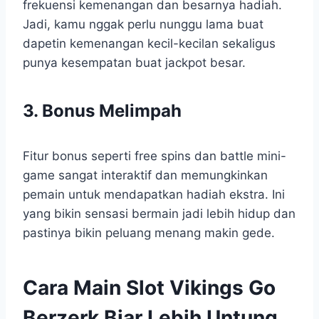
frekuensi kemenangan dan besarnya hadiah.
Jadi, kamu nggak perlu nunggu lama buat
dapetin kemenangan kecil-kecilan sekaligus
punya kesempatan buat jackpot besar.
3. Bonus Melimpah
Fitur bonus seperti free spins dan battle mini-
game sangat interaktif dan memungkinkan
pemain untuk mendapatkan hadiah ekstra. Ini
yang bikin sensasi bermain jadi lebih hidup dan
pastinya bikin peluang menang makin gede.
Cara Main Slot Vikings Go
Berzerk Biar Lebih Untung