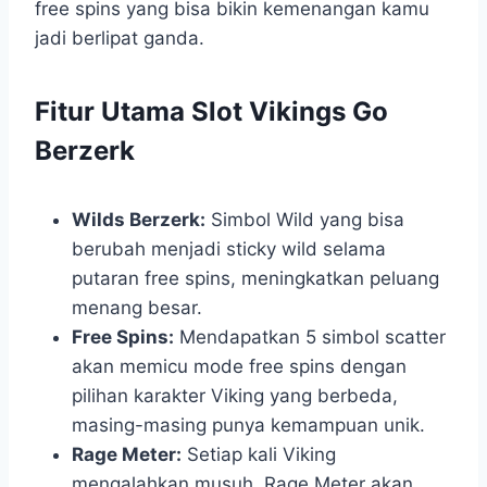
free spins yang bisa bikin kemenangan kamu
jadi berlipat ganda.
Fitur Utama Slot Vikings Go
Berzerk
Wilds Berzerk:
Simbol Wild yang bisa
berubah menjadi sticky wild selama
putaran free spins, meningkatkan peluang
menang besar.
Free Spins:
Mendapatkan 5 simbol scatter
akan memicu mode free spins dengan
pilihan karakter Viking yang berbeda,
masing-masing punya kemampuan unik.
Rage Meter:
Setiap kali Viking
mengalahkan musuh, Rage Meter akan