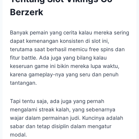
Berzerk
Banyak pemain yang cerita kalau mereka sering
dapat kemenangan konsisten di slot ini,
terutama saat berhasil memicu free spins dan
fitur battle. Ada juga yang bilang kalau
keseruan game ini bikin mereka lupa waktu,
karena gameplay-nya yang seru dan penuh
tantangan.
Tapi tentu saja, ada juga yang pernah
mengalami streak kalah, yang sebenarnya
wajar dalam permainan judi. Kuncinya adalah
sabar dan tetap disiplin dalam mengatur
modal.