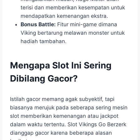
terisi dan memberikan kesempatan untuk
mendapatkan kemenangan ekstra.
Bonus Battle:
Fitur mini-game dimana
Viking bertarung melawan monster untuk
hadiah tambahan.
Mengapa Slot Ini Sering
Dibilang Gacor?
Istilah gacor memang agak subyektif, tapi
biasanya merujuk pada seberapa sering mesin
slot memberikan kemenangan atau jackpot
dalam waktu tertentu. Slot Vikings Go Berzerk
dianggap gacor karena beberapa alasan