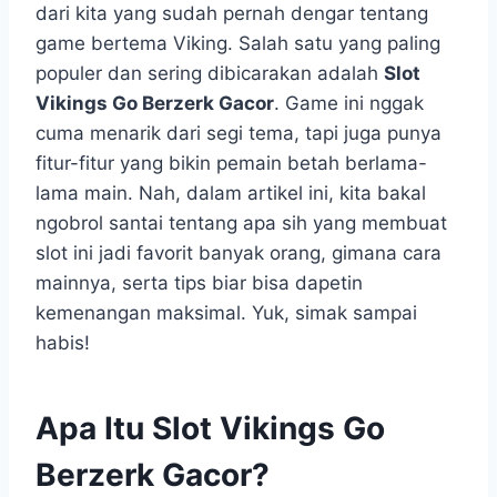
dari kita yang sudah pernah dengar tentang
game bertema Viking. Salah satu yang paling
populer dan sering dibicarakan adalah
Slot
Vikings Go Berzerk Gacor
. Game ini nggak
cuma menarik dari segi tema, tapi juga punya
fitur-fitur yang bikin pemain betah berlama-
lama main. Nah, dalam artikel ini, kita bakal
ngobrol santai tentang apa sih yang membuat
slot ini jadi favorit banyak orang, gimana cara
mainnya, serta tips biar bisa dapetin
kemenangan maksimal. Yuk, simak sampai
habis!
Apa Itu Slot Vikings Go
Berzerk Gacor?