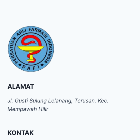
ALAMAT
Jl. Gusti Sulung Lelanang, Terusan, Kec.
Mempawah Hilir
KONTAK