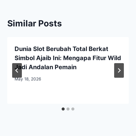
Similar Posts
Dunia Slot Berubah Total Berkat
Simbol Ajaib Ini: Mengapa Fitur Wild
Jadi Andalan Pemain
May 18, 2026