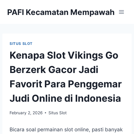
Skip
PAFI Kecamatan Mempawah
to
content
SITUS SLOT
Kenapa Slot Vikings Go
Berzerk Gacor Jadi
Favorit Para Penggemar
Judi Online di Indonesia
February 2, 2026
Situs Slot
Bicara soal permainan slot online, pasti banyak