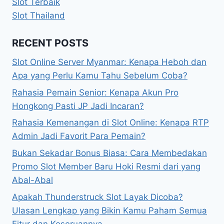
Slot Terbaik
Slot Thailand
RECENT POSTS
Slot Online Server Myanmar: Kenapa Heboh dan
Apa yang Perlu Kamu Tahu Sebelum Coba?
Rahasia Pemain Senior: Kenapa Akun Pro
Hongkong Pasti JP Jadi Incaran?
Rahasia Kemenangan di Slot Online: Kenapa RTP
Admin Jadi Favorit Para Pemain?
Bukan Sekadar Bonus Biasa: Cara Membedakan
Promo Slot Member Baru Hoki Resmi dari yang
Abal-Abal
Apakah Thunderstruck Slot Layak Dicoba?
Ulasan Lengkap yang Bikin Kamu Paham Semua